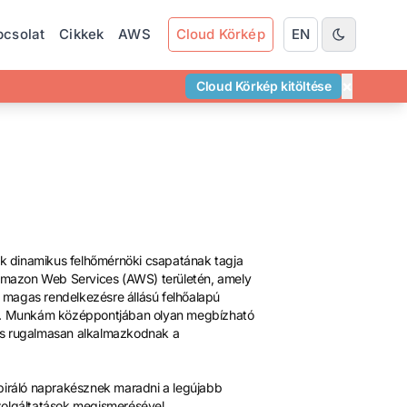
pcsolat
Cikkek
AWS
Cloud Körkép
EN
×
Cloud Körkép kitöltése
k dinamikus felhőmérnöki csapatának tagja
Amazon Web Services (AWS) területén, amely
 magas rendelkezésre állású felhőalapú
sek. Munkám középpontjában olyan megbízható
és rugalmasan alkalmazkodnak a
spiráló naprakésznek maradni a legújabb
zolgáltatások megismerésével