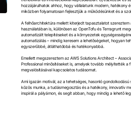
hozzájárulhatok ahhoz, hogy vállalatunk modern, hatékony é
miközben folyamatosan fejlesztjük a működésünket és a szol
A felhőarchitektúra mellett kiterjedt tapasztalatot szereztem
használatában is, különösen az OpenTofu és Terragrunt meg
automatizált telepítéseket és a környezetek egységességén
automatizálás – mindig keresem a lehetőségeket, hogyan te
egyszerűbbé, átláthatóbbá és hatékonyabbá.
Emellett megszereztem az AWS Solutions Architect – Associa
Professional minősítéseket is, amelyek tovább mélyítették a
megvalósításával kapcsolatos tudásomat.
Ami igazán motivál, az a tehetséges, hasonló gondolkodás
közös munka, a tudásmegosztás és a hatékony, innovatív m
inspirál a pályámon, és segít abban, hogy mindig a lehető l