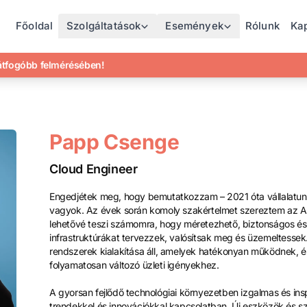
Főoldal
Szolgáltatások
Események
Rólunk
Ka
gátfogóbb felmérésében!
Papp Csenge
Cloud Engineer
Engedjétek meg, hogy bemutatkozzam – 2021 óta vállalatun
vagyok. Az évek során komoly szakértelmet szereztem az 
lehetővé teszi számomra, hogy méretezhető, biztonságos és
infrastruktúrákat tervezzek, valósítsak meg és üzemeltes
rendszerek kialakítása áll, amelyek hatékonyan működnek, 
folyamatosan változó üzleti igényekhez.
A gyorsan fejlődő technológiai környezetben izgalmas és in
trendekkel és innovációkkal kapcsolatban. Új eszközök és s