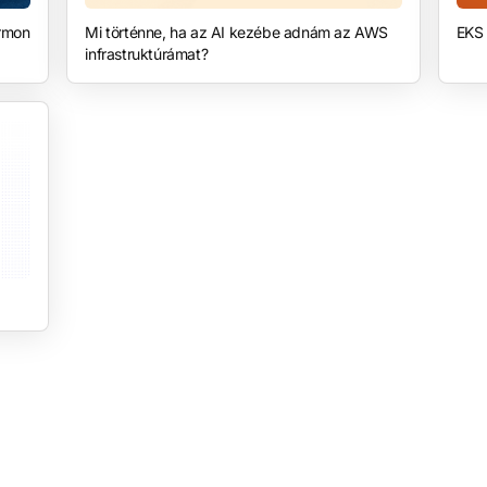
ormon
Mi történne, ha az AI kezébe adnám az AWS
EKS 
infrastruktúrámat?