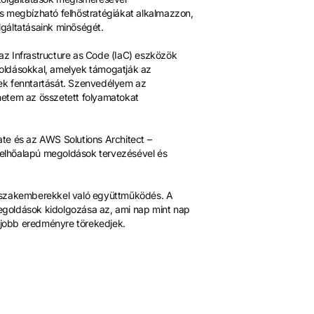
s megbízható felhőstratégiákat alkalmazzon,
gáltatásaink minőségét.
 az Infrastructure as Code (IaC) eszközök
oldásokkal, amelyek támogatják az
ek fenntartását. Szenvedélyem az
hetem az összetett folyamatokat
te és az AWS Solutions Architect –
 felhőalapú megoldások tervezésével és
ú szakemberekkel való együttműködés. A
egoldások kidolgozása az, ami nap mint nap
egjobb eredményre törekedjek.