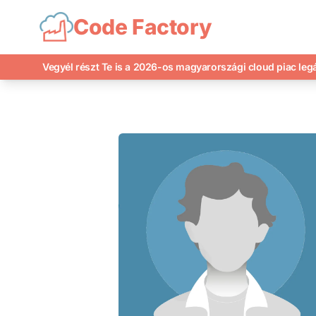
Code Factory
Vegyél részt Te is a 2026-os magyarországi cloud piac le