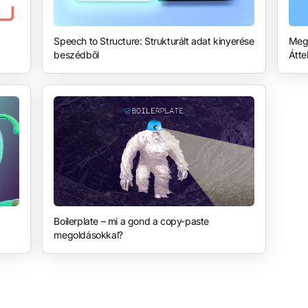
Speech to Structure: Strukturált adat kinyerése
Megj
beszédből
Átte
Boilerplate – mi a gond a copy-paste
megoldásokkal?