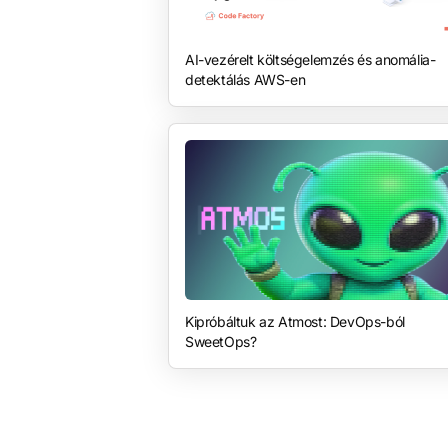
AI-vezérelt költségelemzés és anomália-
detektálás AWS-en
Kipróbáltuk az Atmost: DevOps-ból
SweetOps?