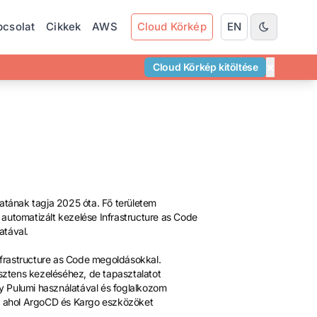
pcsolat
Cikkek
AWS
Cloud Körkép
EN
×
Cloud Körkép kitöltése
tának tagja 2025 óta. Fő területem
automatizált kezelése Infrastructure as Code
atával.
frastructure as Code megoldásokkal.
ztens kezeléséhez, de tapasztalatot
y Pulumi használatával és foglalkozom
s, ahol ArgoCD és Kargo eszközöket