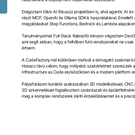
Dolgoztam több AI fókuszú projektben is, ahol agentic AI és
részt MCP, OpenAI és Ollama SDK-k használatával. Emellett 
megoldásokat Step Functions, Bedrock és Lambda alapokon
Tanulmányaimat Full Stack fejlesztői irányon végeztem DevO
ami segít abban, hogy a felhőben futó rendszereket ne csak 
értsem.
A CodeFactory-nál különösen motivál a támogató szakmai köz
Hosszú távú célom, hogy mélyebb szakértelmet szerezzek a
Infrastructure as Code eszközökben és a modern platform e
Pályafutásom korábbi szakaszában 3D modellezéssel, CNC 
3D szkenneléssel foglalkoztam szobrászati és épületfelmérés
meg a komplex rendszerek iránti érdeklődésemet és a precíz