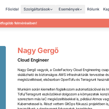
Főoldal
Szolgáltatások
Események
Rólunk
Ka
gátfogóbb felmérésében!
Nagy Gergő
Cloud Engineer
Nagy Gergő vagyok, a CodeFactory Cloud Engineering csapa
skálázható és biztonságos AWS infrastruktúrák tervezése és 
megközelítéssel, elsősorban OpenTofu és Terragrunt használ
Munkám során kiemelten foglalkozom automatizációval és In
Tofu/Terragrunt eszközökkel dolgozom a környezetek konzis
szereztem más IaC megközelítésekkel is, például Atmos vag
Kubernetessel is. Részt vettem GitOps fókuszú projektben i
használtunk a deployment folyamatok kezelésére.