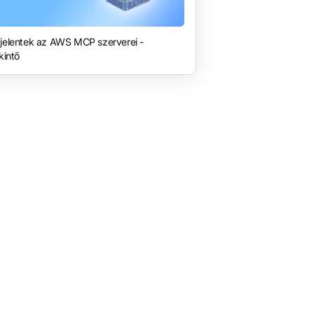
elentek az AWS MCP szerverei -
kintő