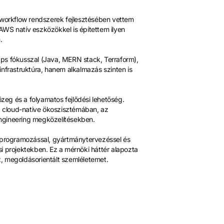
 workflow rendszerek fejlesztésében vettem
AWS natív eszközökkel is építettem ilyen
.
ps fókusszal (Java, MERN stack, Terraform),
infrastruktúra, hanem alkalmazás szinten is
eg és a folyamatos fejlődési lehetőség.
 cloud-native ökoszisztémában, az
ngineering megközelítésekben.
programozással, gyártmánytervezéssel és
i projektekben. Ez a mérnöki háttér alapozta
, megoldásorientált szemléletemet.