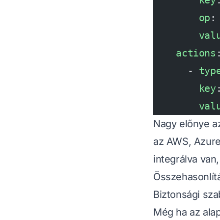
        key
        op
:
        val
    actions
      - 
typ
        key
        val
Nagy előnye a
az AWS, Azure 
integrálva van
Összehasonlít
Biztonsági sza
Még ha az alap