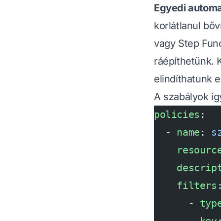
Egyedi automa
korlátlanul b
vagy Step Funct
ráépíthetünk. 
elindíthatunk 
A szabályok íg
policies
:
  - 
name
: 
s
    resourc
    descrip
    filters
      - 
typ