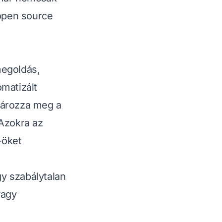
open source
megoldás,
matizált
tározza meg a
 Azokra az
-öket
y szabálytalan
vagy