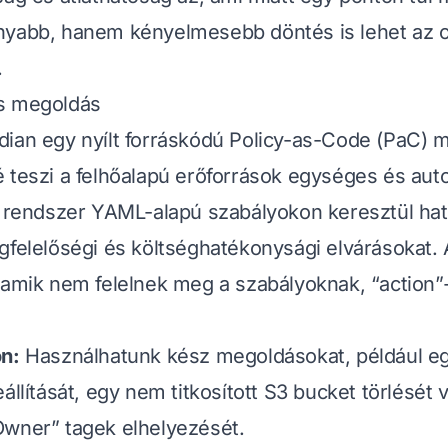
nyabb, hanem kényelmesebb döntés is lehet az 
.
s megoldás
dian
egy nyílt forráskódú Policy-as-Code (PaC) 
 teszi a felhőalapú erőforrások egységes és auto
A rendszer YAML-alapú szabályokon keresztül ha
gfelelőségi és költséghatékonysági elvárásokat.
 amik nem felelnek meg a szabályoknak, “action”
on:
Használhatunk kész megoldásokat, például eg
állítását, egy nem titkosított S3 bucket törlését 
Owner” tagek elhelyezését.