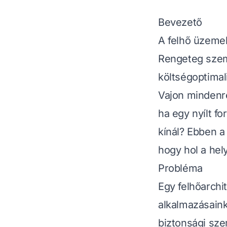
Bevezető
A felhő üzemel
Rengeteg szem
költségoptimal
Vajon mindenre
ha egy nyílt f
kínál? Ebben a
hogy hol a hel
Probléma
Egy felhőarchi
alkalmazásain
biztonsági sz