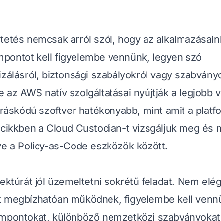
tetés nemcsak arról szól, hogy az alkalmazásain
pontot kell figyelembe vennünk, legyen szó
izálásról, biztonsági szabályokról vagy szabvány
 az AWS natív szolgáltatásai nyújtják a legjobb v
orráskódú szoftver hatékonyabb, mint amit a platf
 cikkben a Cloud Custodian-t vizsgáljuk meg és
ye a Policy-as-Code eszközök között.
tektúrát jól üzemeltetni sokrétű feladat. Nem elé
k megbízhatóan működnek, figyelembe kell venn
empontokat, különböző nemzetközi szabványokat