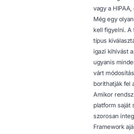
vagy a HIPAA, 
Még egy olyan
kell figyelni. 
típus kiválaszt
igazi kihívást 
ugyanis minden
várt módosítás
boríthatják fel
Amikor rendsze
platform saját
szorosan inte
Framework
ajá