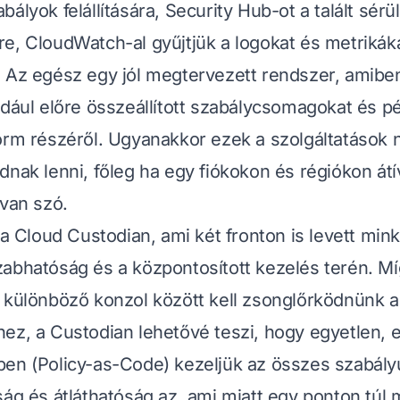
bályok felállítására, Security Hub-ot a talált sé
e, CloudWatch-al gyűjtjük a logokat és metrikákat
 Az egész egy jól megtervezett rendszer, amibe
ldául előre összeállított szabálycsomagokat és pé
orm részéről. Ugyanakkor ezek a szolgáltatások 
dnak lenni, főleg ha egy fiókokon és régiókon át
 van szó.
 a Cloud Custodian, ami két fronton is levett mink
abhatóság és a központosított kezelés terén. M
 különböző konzol között kell zsonglőrködnünk a
ez, a Custodian lehetővé teszi, hogy egyetlen,
en (Policy-as-Code) kezeljük az összes szabály
ság és átláthatóság az, ami miatt egy ponton tú