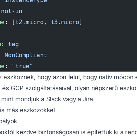
: 
InstanceType
 
not-in
ue
: [
t2.micro
, 
t3.micro
]
:                          
e
: 
tag
: 
NonCompliant
ue
: 
"true"
z eszköznek, hogy azon felül, hogy natív módon
és GCP szolgáltatásaival, olyan népszerű eszkö
, mint mondjuk a Slack vagy a Jira.
ás más eszközökkel
bályok
októl kezdve biztonságosan is építettük ki a ren