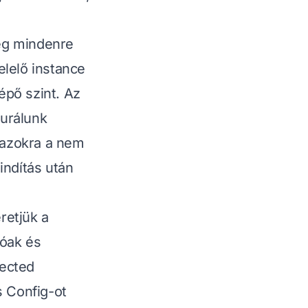
eg mindenre
felelő instance
lépő szint. Az
gurálunk
k azokra a nem
indítás után
retjük a
tóak és
tected
s Config-ot