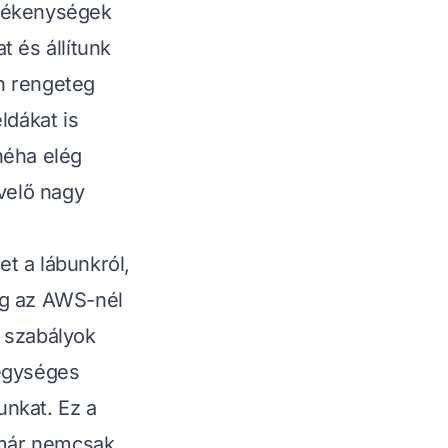
rülékenységek
 és állítunk
n rengeteg
ldákat is
néha elég
ívelő nagy
et a lábunkról,
íg az AWS-nél
 szabályok
 egységes
unkat. Ez a
l már nemcsak