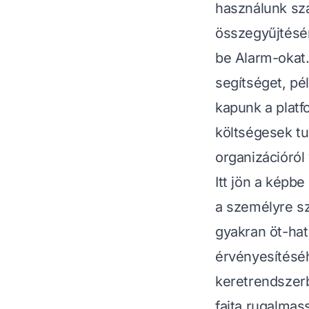
használunk sza
összegyűjtésér
be Alarm-okat.
segítséget, pé
kapunk a platf
költségesek tu
organizációról
Itt jön a képbe
a személyre sz
gyakran öt-hat
érvényesítéséh
keretrendszerb
fajta rugalmas