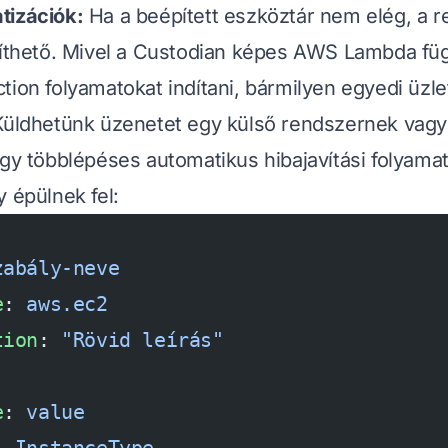
tizációk:
Ha a beépített eszköztár nem elég, a r
ővíthető. Mivel a Custodian képes AWS Lambda f
ion folyamatokat indítani, bármilyen egyedi üzlet
Küldhetünk üzenetet egy külső rendszernek vagy
egy többlépéses automatikus hibajavítási folyamat
y épülnek fel:
zabály-neve
e
: 
aws.ec2
tion
: 
"Rövid leírás"
:                          
e
: 
value