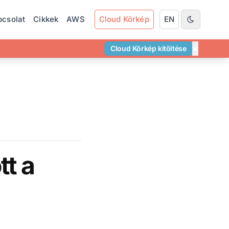
pcsolat
Cikkek
AWS
Cloud Körkép
EN
×
Cloud Körkép kitöltése
tt a