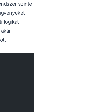
endszer szinte
üggvényeket
i logikát
 akár
ot.