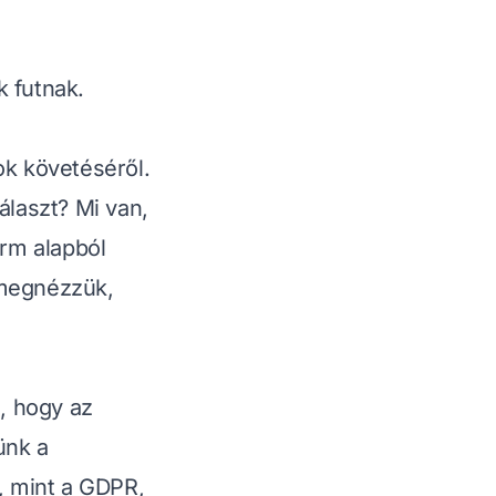
k futnak.
ok követéséről.
álaszt? Mi van,
orm alapból
 megnézzük,
g, hogy az
ünk a
, mint a GDPR,