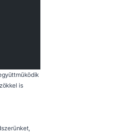
 együttműködik
zökkel is
dszerünket,