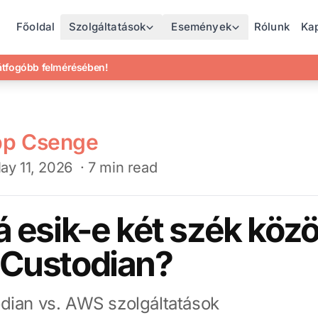
Főoldal
Szolgáltatások
Események
Rólunk
Ka
gátfogóbb felmérésében!
pp Csenge
ay 11, 2026
· 7 min read
á esik-e két szék közö
 Custodian?
dian vs. AWS szolgáltatások