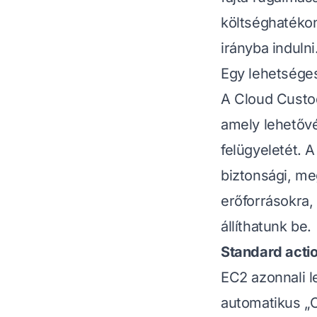
költséghatéko
irányba indulni
Egy lehetsége
A
Cloud Custo
amely lehetővé
felügyeletét. 
biztonsági, me
erőforrásokra,
állíthatunk be.
Standard acti
EC2 azonnali le
automatikus „