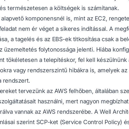
és természetesen a költségek is számítanak.
 alapvető komponensnél is, mint az EC2, renget
A feladat nem ér véget a sikeres indítással. A meg
ása, a tagelés és az EBS-ek titkosítása csak a be
az üzemeltetés folytonossága jelenti. Hiába konfi
t tökéletesen a telepítéskor, fel kell készülnün
okra vagy rendszerszintű hibákra is, amelyek az 
 a rendszert.
reket tervezünk az AWS felhőben, általában sze
 szolgáltatásait használni, mert nagyon megbízha
grálva vannak az AWS rendszerébe. A
Well Archi
nlásai szerint SCP-ket (Service Control Policy) é